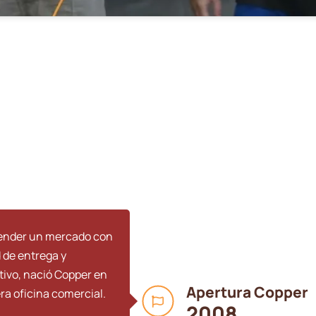
tender un mercado con
 de entrega y
tivo, nació Copper en
Apertura Copper
era oficina comercial.
2008