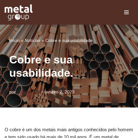
Pular
para
o
conteúdo
Início
»
Notícias
»
Cobre e sua usabilidade.
Cobre e sua
usabilidade.
por
Metalgroup
janeiro 2, 2023
O cobre é um dos metais mais antigos conhecidos pelo homem
e tem sido usado há mais de 10 mil anos. É um metal de