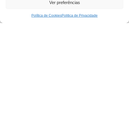
Ver preferências
Política de Cookies
Politica de Privacidade
Siga a Metal Group!
(47) 3305- 5000
contato@metalgroup.com.br