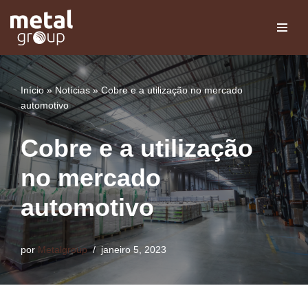
Pular
para
o
conteúdo
Início
»
Notícias
»
Cobre e a utilização no mercado
automotivo
Cobre e a utilização
no mercado
automotivo
por
Metalgroup
janeiro 5, 2023